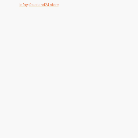
E-Mail:
info@feuerland24.store
Adresse: Raßnig 2, Dellach im Drautal, 9772, Kärnten, Österreich