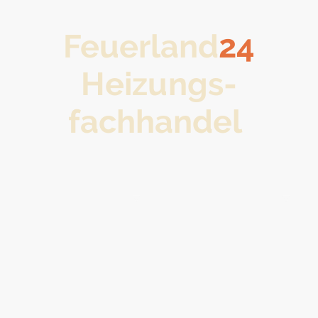
Feuerland
24
Heizungs-
fachhandel
Startseite
Shop
Über uns
Kontakt